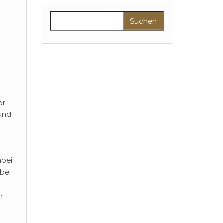
Suchen nach:
or
 und
abei
abei
n