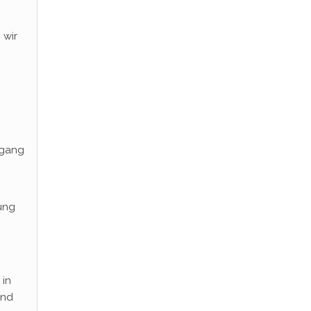
 wir
rgang
ung
 in
ind