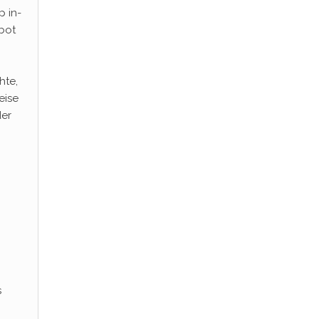
p in-
 bot
hte,
eise
der
s