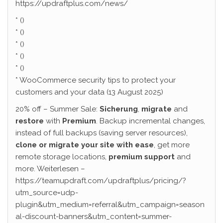
https://updraftplus.com/news/
* ()
* ()
* ()
* ()
* ()
* WooCommerce security tips to protect your
customers and your data (13 August 2025)
20% off – Summer Sale:
Sicherung
,
migrate
and
restore
with
Premium
. Backup incremental changes,
instead of full backups (saving server resources),
clone or migrate your site with ease
, get more
remote storage locations,
premium support
and
more. Weiterlesen –
https://teamupdraft.com/updraftplus/pricing/?
utm_source=udp-
plugin&utm_medium=referral&utm_campaign=season
al-discount-banners&utm_content=summer-