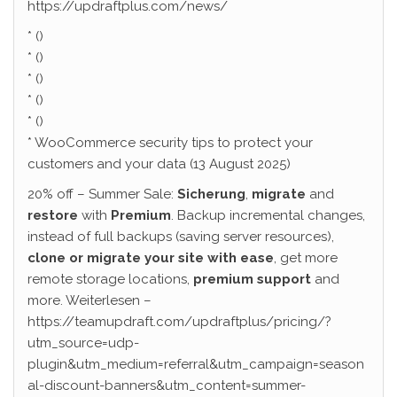
https://updraftplus.com/news/
* ()
* ()
* ()
* ()
* ()
* WooCommerce security tips to protect your
customers and your data (13 August 2025)
20% off – Summer Sale:
Sicherung
,
migrate
and
restore
with
Premium
. Backup incremental changes,
instead of full backups (saving server resources),
clone or migrate your site with ease
, get more
remote storage locations,
premium support
and
more. Weiterlesen –
https://teamupdraft.com/updraftplus/pricing/?
utm_source=udp-
plugin&utm_medium=referral&utm_campaign=season
al-discount-banners&utm_content=summer-