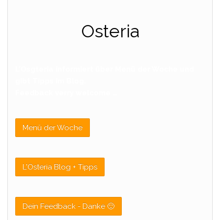
Osteria
L’Osgteria informiert über Menü der Woche und
gibt Tipps im Blog.
Feedback verry welcome …
Menü der Woche
L'Osteria Blog + Tipps
Dein Feedback - Danke 🙂