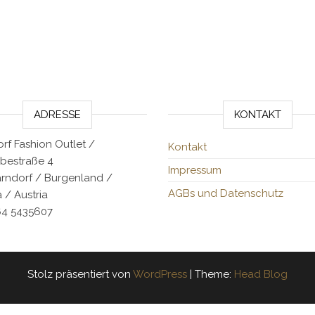
ADRESSE
KONTAKT
rf Fashion Outlet /
Kontakt
bestraße 4
Impressum
arndorf / Burgenland /
AGBs und Datenschutz
 / Austria
64 5435607
Stolz präsentiert von
WordPress
|
Theme:
Head Blog