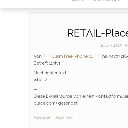
RETAIL-Plac
16. Juni 2025
A
Von: * * *
Claim Free iPhone 16
* * * hs=747032f
Betreff: 11hlv1
Nachrichtentext:
whetl2
—
Diese E-Mail wurde von einem Kontaktformular
place.com) gesendet
Kategorie
Allgemein