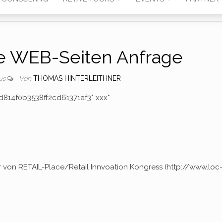
e WEB-Seiten Anfrage
Von
THOMAS HINTERLEITHNER
us
6d814f0b3538ff2cd61371af3* ххх*
 von RETAIL-Place/Retail Innvoation Kongress (http://www.loc