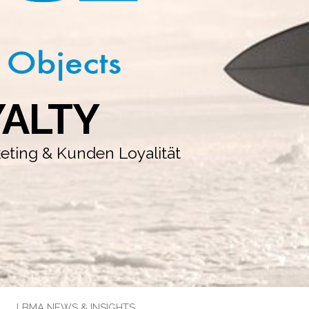
YALTY
keting & Kunden Loyalität
LBMA NEWS & INSIGHTS