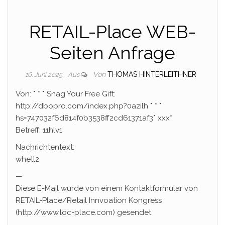
RETAIL-Place WEB-
Seiten Anfrage
Von
THOMAS HINTERLEITHNER
16. Juni 2025
Aus
Von: * * * Snag Your Free Gift:
http://dbopro.com/index.php?0azilh * * *
hs=747032f6d814f0b3538ff2cd61371af3* ххх*
Betreff: 11hlv1
Nachrichtentext:
whetl2
—
Diese E-Mail wurde von einem Kontaktformular von
RETAIL-Place/Retail Innvoation Kongress
(http://www.loc-place.com) gesendet