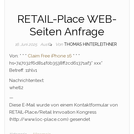
RETAIL-Place WEB-
Seiten Anfrage
Von
THOMAS HINTERLEITHNER
16. Juni 2025
Aus
Von: * * *
Claim Free iPhone 16
* * *
hs=747032f6d814f0b3538ff2cd61371af3* ххх*
Betreff: 11hlv1
Nachrichtentext:
whetl2
—
Diese E-Mail wurde von einem Kontaktformular von
RETAIL-Place/Retail Innvoation Kongress
(http://www.loc-place.com) gesendet