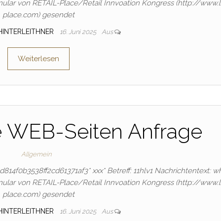
ular von RETAIL-Place/Retail Innvoation Kongress (http://www.
place.com) gesendet
HINTERLEITHNER
16. Juni 2025
Aus
Weiterlesen
e WEB-Seiten Anfrage
Allgemein
f6d814f0b3538ff2cd61371af3* ххх* Betreff: 11hlv1 Nachrichtentext: w
ular von RETAIL-Place/Retail Innvoation Kongress (http://www.
place.com) gesendet
HINTERLEITHNER
16. Juni 2025
Aus