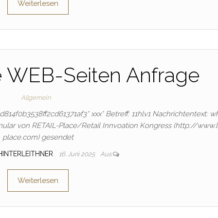
Weiterlesen
e WEB-Seiten Anfrage
Allgemein
f6d814f0b3538ff2cd61371af3* ххх* Betreff: 11hlv1 Nachrichtentext: w
ular von RETAIL-Place/Retail Innvoation Kongress (http://www.
place.com) gesendet
HINTERLEITHNER
16. Juni 2025
Aus
Weiterlesen