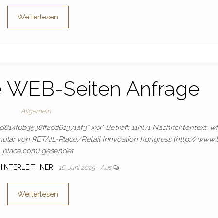
Weiterlesen
e WEB-Seiten Anfrage
Allgemein
f6d814f0b3538ff2cd61371af3* ххх* Betreff: 11hlv1 Nachrichtentext: w
ular von RETAIL-Place/Retail Innvoation Kongress (http://www.
place.com) gesendet
HINTERLEITHNER
16. Juni 2025
Aus
Weiterlesen