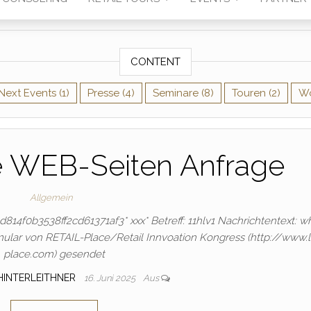
CONTENT
Next Events
(1)
Presse
(4)
Seminare
(8)
Touren
(2)
W
e WEB-Seiten Anfrage
Allgemein
f6d814f0b3538ff2cd61371af3* ххх* Betreff: 11hlv1 Nachrichtentext: w
ular von RETAIL-Place/Retail Innvoation Kongress (http://www.
place.com) gesendet
HINTERLEITHNER
16. Juni 2025
Aus