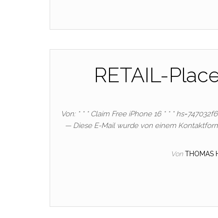
RETAIL-Plac
Von: * * * Claim Free iPhone 16 * * * hs=747032
— Diese E-Mail wurde von einem Kontaktform
Von
THOMAS 