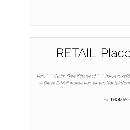
RETAIL-Plac
Von: * * * Claim Free iPhone 16 * * * hs=747032
— Diese E-Mail wurde von einem Kontaktform
Von
THOMAS 