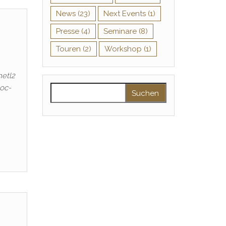
News
(23)
Next Events
(1)
Presse
(4)
Seminare
(8)
Touren
(2)
Workshop
(1)
hetl2
loc-
Suchen nach: