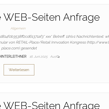
e WEB-Seiten Anfrage
Allgemein
f6d814f0b3538ff2cd61371af3* ххх* Betreff: 11hlv1 Nachrichtentext: w
ular von RETAIL-Place/Retail Innvoation Kongress (http://www.
place.com) gesendet
HINTERLEITHNER
16. Juni 2025
Aus
Weiterlesen
e WEB-Seiten Anfrage