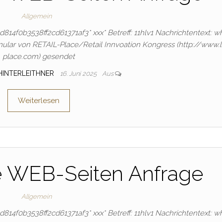
Allgemein
f6d814f0b3538ff2cd61371af3* ххх* Betreff: 11hlv1 Nachrichtentext: w
ular von RETAIL-Place/Retail Innvoation Kongress (http://www.
place.com) gesendet
HINTERLEITHNER
16. Juni 2025
Aus
Weiterlesen
e WEB-Seiten Anfrage
Allgemein
f6d814f0b3538ff2cd61371af3* ххх* Betreff: 11hlv1 Nachrichtentext: w