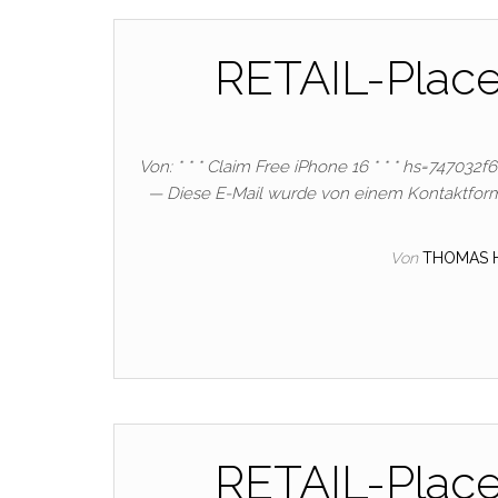
RETAIL-Plac
Von: * * * Claim Free iPhone 16 * * * hs=747032
— Diese E-Mail wurde von einem Kontaktform
Von
THOMAS 
RETAIL-Plac