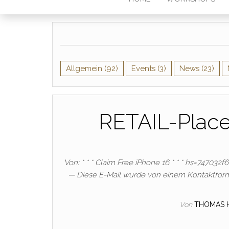
Allgemein
(92)
Events
(3)
News
(23)
RETAIL-Plac
Von: * * * Claim Free iPhone 16 * * * hs=747032
— Diese E-Mail wurde von einem Kontaktform
Von
THOMAS 