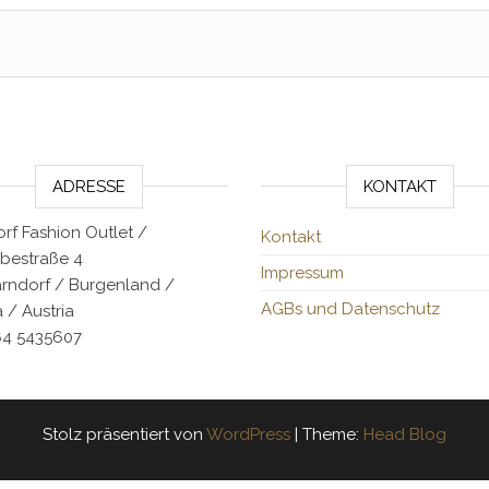
ADRESSE
KONTAKT
rf Fashion Outlet /
Kontakt
bestraße 4
Impressum
arndorf / Burgenland /
AGBs und Datenschutz
 / Austria
64 5435607
Stolz präsentiert von
WordPress
|
Theme:
Head Blog