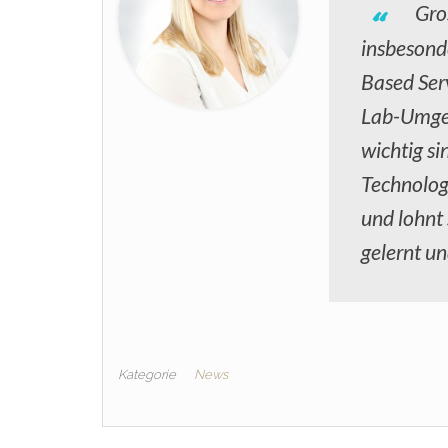
Gro
insbesond
Based Ser
Lab-Umgeb
wichtig s
Technolog
und lohnt 
gelernt u
Kategorie
News