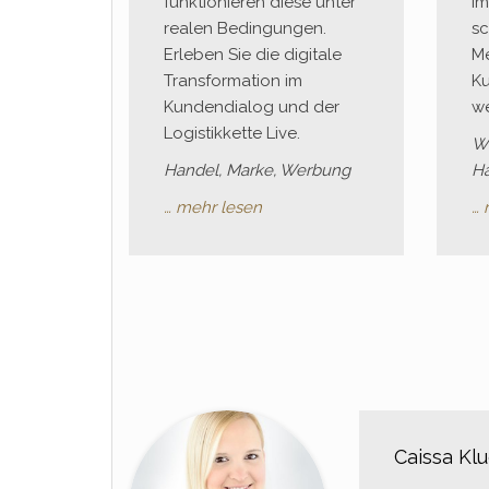
funktionieren diese unter
i
realen Bedingungen.
sc
Erleben Sie die digitale
Me
Transformation im
K
Kundendialog und der
w
Logistikkette Live.
We
Handel, Marke, Werbung
Ha
… mehr lesen
… 
Caissa Kl