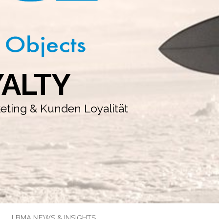
YALTY
keting & Kunden Loyalität
LBMA NEWS & INSIGHTS