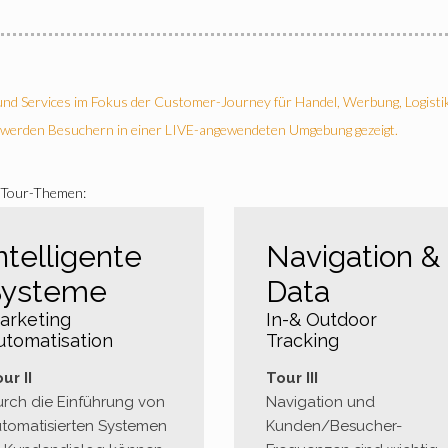
 und Services im Fokus der Customer-Journey für Handel, Werbung, Logisti
 werden Besuchern in einer LIVE-angewendeten Umgebung gezeigt.
n Tour-Themen:
ntelligente
Navigation &
Systeme
Data
arketing
In-& Outdoor
utomatisation
Tracking
ur II
Tour III
rch die Einführung von
Navigation und
tomatisierten Systemen
Kunden/Besucher-