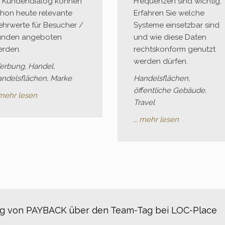
m Kundendialog können
Frequenzen sind wichtig.
hon heute relevante
Erfahren Sie welche
hrwerte für Besucher /
Systeme einsetzbar sind
unden angeboten
und wie diese Daten
erden.
rechtskonform genutzt
werden dürfen.
rbung, Handel,
ndelsflächen, Marke
Handelsflächen,
öffentliche Gebäude,
mehr lesen
Travel
… mehr lesen
ug von PAYBACK über den Team-Tag bei LOC-Place