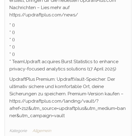
erstellt, bringen dir die neuesten UpdraftPlus.com
Nachrichten – Lies mehr auf
https://updraftplus.com/news/
* ()
* ()
* ()
* ()
* ()
* TeamUpdraft acquires Burst Statistics to enhance
privacy-focused analytics solutions (17 April 2025)
UpdraftPlus Premium: UpdraftVault-Speicher: Der
ultimativ sichere und komfortable Ort, deine
Sicherungen zu speichern. Premium-Version kaufen –
https://updraftplus.com/landing/vault/?
afref=212&utm_source=updraftplus&utm_medium=ban
ner&utm_campaign=vault
Kategorie
Allgemein