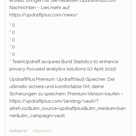
erstellt, bringen dir die neuesten UpdraftPlus.com
Nachrichten – Lies mehr auf
https://updraftplus.com/news/
* ()
* ()
* ()
* ()
* ()
* TeamUpdraft acquires Burst Statistics to enhance
privacy-focused analytics solutions (17 April 2025)
UpdraftPlus Premium: UpdraftVault-Speicher: Der
ultimativ sichere und komfortable Ort, deine
Sicherungen zu speichern. Premium-Version kaufen –
https://updraftplus.com/landing/vault/?
afref=212&utm_source=updraftplus&utm_medium=ban
ner&utm_campaign=vault
Kategorie
Allgemein