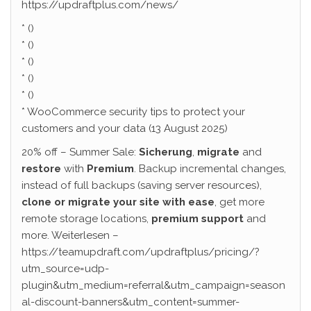
https://updraftplus.com/news/
* ()
* ()
* ()
* ()
* ()
* WooCommerce security tips to protect your
customers and your data (13 August 2025)
20% off – Summer Sale:
Sicherung
,
migrate
and
restore
with
Premium
. Backup incremental changes,
instead of full backups (saving server resources),
clone or migrate your site with ease
, get more
remote storage locations,
premium support
and
more. Weiterlesen –
https://teamupdraft.com/updraftplus/pricing/?
utm_source=udp-
plugin&utm_medium=referral&utm_campaign=season
al-discount-banners&utm_content=summer-