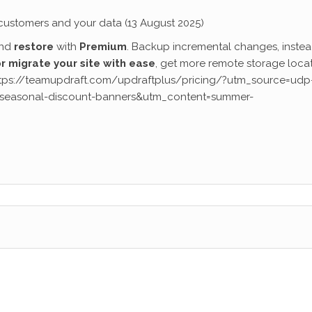
customers and your data (13 August 2025)
nd
restore
with
Premium
. Backup incremental changes, instea
r migrate your site with ease
, get more remote storage locat
ttps://teamupdraft.com/updraftplus/pricing/?utm_source=udp
seasonal-discount-banners&utm_content=summer-