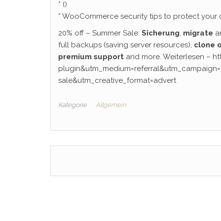
* ()
* WooCommerce security tips to protect your 
20% off – Summer Sale:
Sicherung
,
migrate
a
full backups (saving server resources),
clone o
premium support
and more. Weiterlesen – h
plugin&utm_medium=referral&utm_campaign=
sale&utm_creative_format=advert
Kategorie
Allgemein