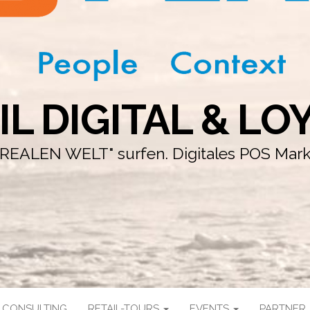
IL DIGITAL & LO
r "REALEN WELT" surfen. Digitales POS Mar
CONSULTING
RETAIL-TOURS
EVENTS
PARTNER