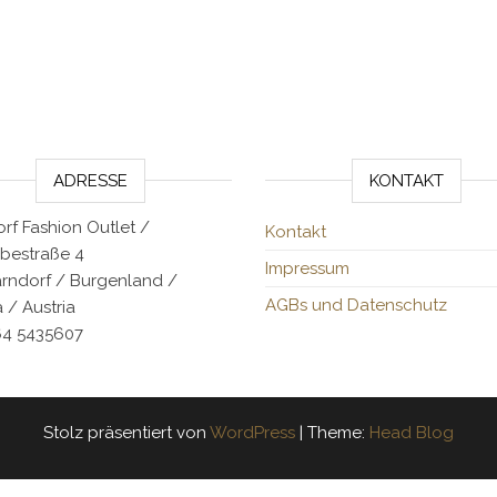
ADRESSE
KONTAKT
rf Fashion Outlet /
Kontakt
bestraße 4
Impressum
arndorf / Burgenland /
AGBs und Datenschutz
 / Austria
64 5435607
Stolz präsentiert von
WordPress
|
Theme:
Head Blog