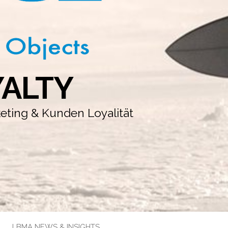
YALTY
keting & Kunden Loyalität
LBMA NEWS & INSIGHTS