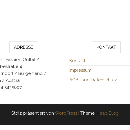
ADRESSE
KONTAKT
rf Fashion Outlet /
Kontakt
bestraße 4
Impressum
arndorf / Burgenland /
AGBs und Datenschutz
 / Austria
64 5435607
Stolz präsentiert von
WordPress
|
Theme:
Head Blog